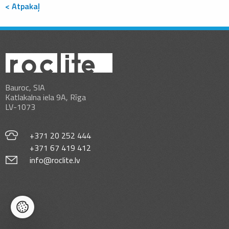
< Atpakaļ
Bauroc, SIA
Katlakalna iela 9A, Rīga
LV-1073
+371 20 252 444
+371 67 419 412
info@roclite.lv