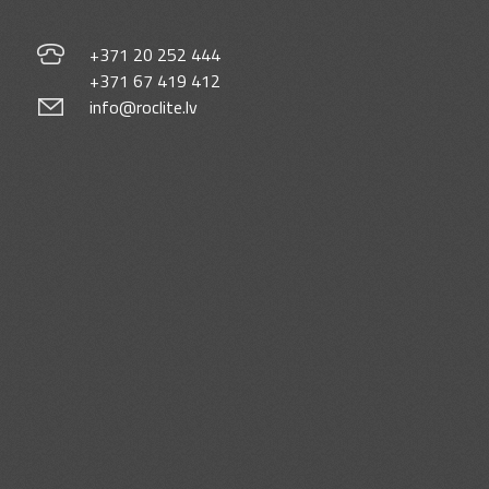
+371 20 252 444
+371 67 419 412
info@roclite.lv