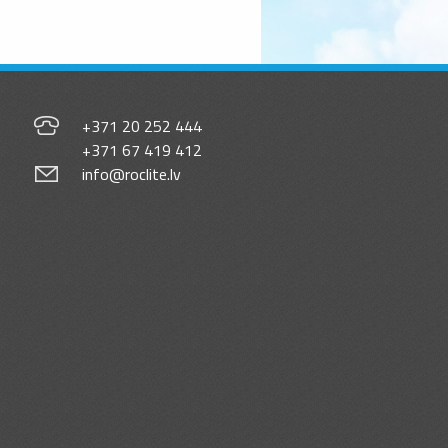
+371 20 252 444
+371 67 419 412
info@roclite.lv